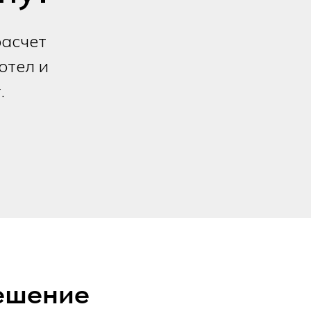
расчет
отел и
.
ешение