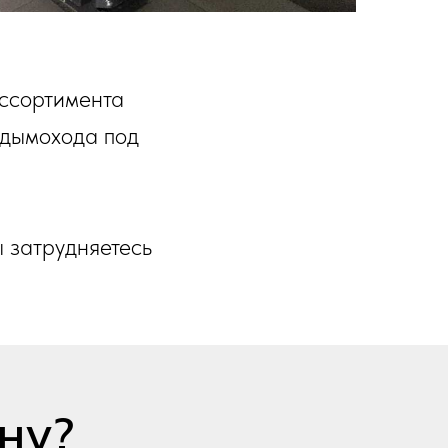
ассортимента
 дымохода под
 затрудняетесь
ну?