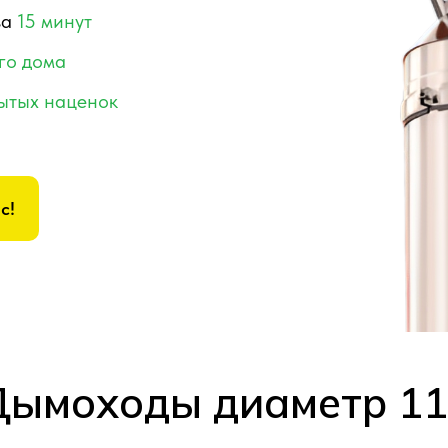
за
15 минут
го дома
рытых наценок
с!
Дымоходы диаметр 11